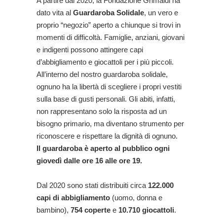
A partire dal 2020, la Fondazione Grimaldi ha
dato vita al
Guardaroba Solidale
, un vero e
proprio “negozio” aperto a chiunque si trovi in
momenti di difficoltà. Famiglie, anziani, giovani
e indigenti possono attingere capi
d’abbigliamento e giocattoli per i più piccoli.
All’interno del nostro guardaroba solidale,
ognuno ha la libertà di scegliere i propri vestiti
sulla base di gusti personali. Gli abiti, infatti,
non rappresentano solo la risposta ad un
bisogno primario, ma diventano strumento per
riconoscere e rispettare la dignità di ognuno.
Il guardaroba è aperto al pubblico ogni
giovedì dalle ore 16 alle ore 19.
Dal 2020 sono stati distribuiti circa
122.000
capi di abbigliamento
(uomo, donna e
bambino),
754 coperte
e
10.710 giocattoli
.