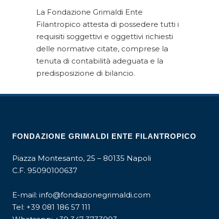
La Fondazione Grimaldi Ente
Filantropico attesta di possedere tutti i
requisiti soggettivi e oggettivi richiesti
delle normative citate, comprese la
tenuta di contabilità adeguata e la
predisposizione di bilancio.
FONDAZIONE GRIMALDI ENTE FILANTROPICO
Piazza Montesanto, 25 – 80135 Napoli
C.F. 95090100637
E-mail:
info@fondazionegrimaldi.com
Tel:
+39 081 186 57 111