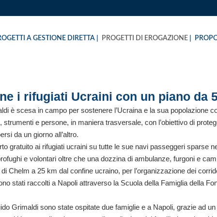
ROGETTI A GESTIONE DIRETTA
PROGETTI DI EROGAZIONE
PROPO
e i rifugiati Ucraini con un piano da 
ldi è scesa in campo per sostenere l’Ucraina e la sua popolazione cost
trumenti e persone, in maniera trasversale, con l’obiettivo di protegg
si da un giorno all’altro.
to gratuito ai rifugiati ucraini su tutte le sue navi passeggeri sparse n
 profughi e volontari oltre che una dozzina di ambulanze, furgoni e cami
INA
 di Chelm a 25 km dal confine ucraino, per l’organizzazione dei corridoi 
no stati raccolti a Napoli attraverso la Scuola della Famiglia della Fo
o Grimaldi sono state ospitate due famiglie e a Napoli, grazie ad un p