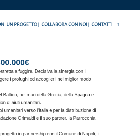
NI UN PROGETTO
COLLABORA CON NOI
CONTATTI
500.000€
retta a fuggire. Decisiva la sinergia con il
ere i profughi ed accoglierli nel miglior modo
el Baltico, nei mari della Grecia, della Spagna e
on di aiuti umanitari.
umanitari verso l’Italia e per la distribuzione di
ndazione Grimaldi e il suo partner, la Parrocchia
rogetto in partnership con il Comune di Napoli, i