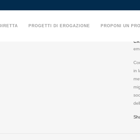
DIRETTA
PROGETTI DI EROGAZIONE
PROPONI UN PR
CA
em
PUANA LABORATOR
Con
in 
O
met
mig
soc
del
Sh