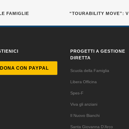
LE FAMIGLIE
“TOURABILITY MOVE”: 
TIENICI
PROGETTI A GESTIONE
DIRETTA
DONA CON PAYPAL
Scuola della Famiglia
Libera Officina
Spes-F
Viva gli anziani
Il Nuovo Bianchi
Santa Giovanna D’Arco