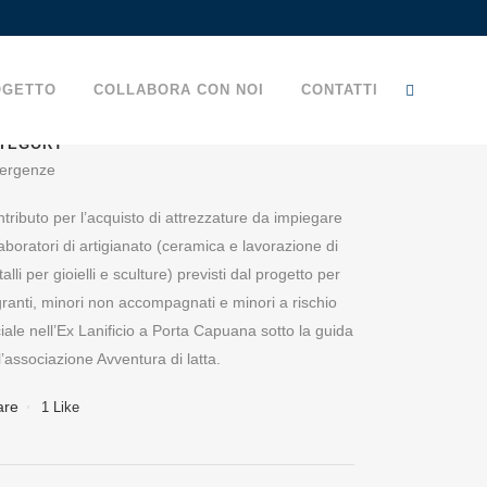
OGETTO
COLLABORA CON NOI
CONTATTI
TEGORY
ergenze
I DI
tributo per l’acquisto di attrezzature da impiegare
laboratori di artigianato (ceramica e lavorazione di
alli per gioielli e sculture) previsti dal progetto per
ranti, minori non accompagnati e minori a rischio
iale nell’Ex Lanificio a Porta Capuana sotto la guida
l’associazione Avventura di latta.
are
1
Like