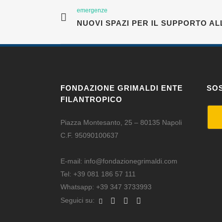
emergenze
NUOVI SPAZI PER IL SUPPORTO AL
FONDAZIONE GRIMALDI ENTE
SOS
FILANTROPICO
Piazza Montesanto, 25 – 80135 Napoli
C.F. 95090100637
E-mail:
info@fondazionegrimaldi.com
Tel:
+39 081 186 57 111
Whatsapp:
+39 347 3733993
Seguici su: