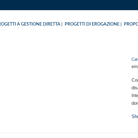
ROGETTI A GESTIONE DIRETTA
PROGETTI DI EROGAZIONE
PROPO
Cat
em
EMOTO IN TURCHIA
Con
dis
Int
don
Sh