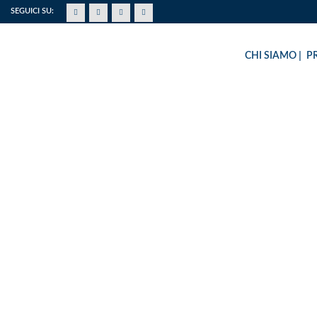
SEGUICI SU:
CHI SIAMO
P
FLYING ANGELS F