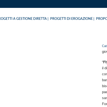
ROGETTI A GESTIONE DIRETTA
PROGETTI DI EROGAZIONE
PROPO
Cat
gio
OUNDATION
“
Fl
il 
con
bam
bis
pae
san
Fon