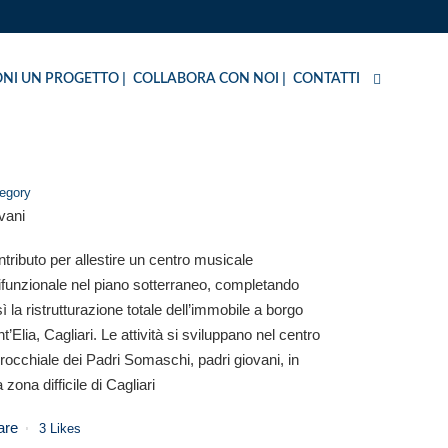
NI UN PROGETTO
COLLABORA CON NOI
CONTATTI
egory
vani
SANT’ELIA
tributo per allestire un centro musicale
ifunzionale nel piano sotterraneo, completando
ì la ristrutturazione totale dell’immobile a borgo
t’Elia, Cagliari. Le attività si sviluppano nel centro
rocchiale dei Padri Somaschi, padri giovani, in
 zona difficile di Cagliari
are
3
Likes