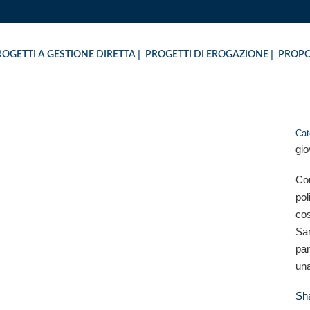
ROGETTI A GESTIONE DIRETTA
PROGETTI DI EROGAZIONE
PROPO
Cat
gio
 UN POLO MUSICALE PER 
Con
pol
cos
San
par
una
Sh