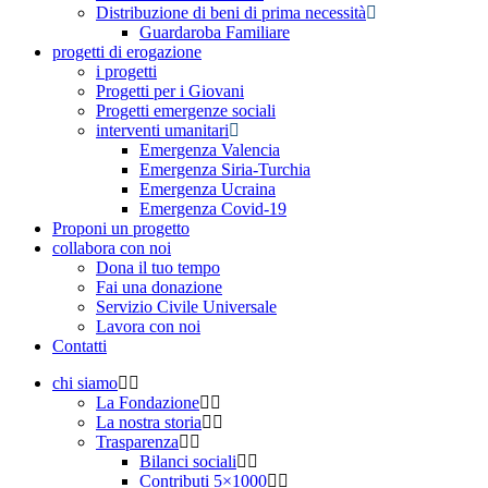
Distribuzione di beni di prima necessità
Guardaroba Familiare
progetti di erogazione
i progetti
Progetti per i Giovani
Progetti emergenze sociali
interventi umanitari
Emergenza Valencia
Emergenza Siria-Turchia
Emergenza Ucraina
Emergenza Covid-19
Proponi un progetto
collabora con noi
Dona il tuo tempo
Fai una donazione
Servizio Civile Universale
Lavora con noi
Contatti
chi siamo
La Fondazione
La nostra storia
Trasparenza
Bilanci sociali
Contributi 5×1000