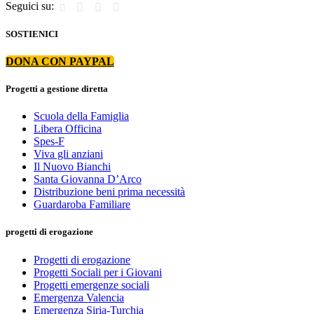
Seguici su:
SOSTIENICI
DONA CON PAYPAL
Progetti a gestione diretta
Scuola della Famiglia
Libera Officina
Spes-F
Viva gli anziani
Il Nuovo Bianchi
Santa Giovanna D’Arco
Distribuzione beni prima necessità
Guardaroba Familiare
progetti di erogazione
Progetti di erogazione
Progetti Sociali per i Giovani
Progetti emergenze sociali
Emergenza Valencia
Emergenza Siria-Turchia