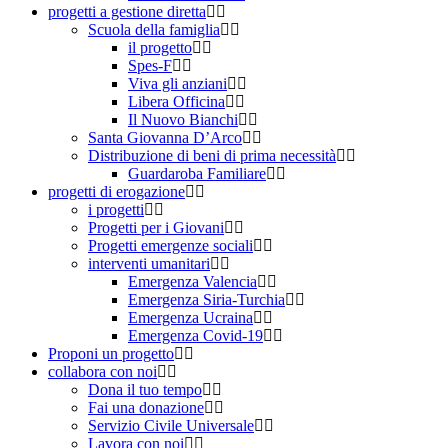
progetti a gestione diretta
Scuola della famiglia
il progetto
Spes-F
Viva gli anziani
Libera Officina
Il Nuovo Bianchi
Santa Giovanna D’Arco
Distribuzione di beni di prima necessità
Guardaroba Familiare
progetti di erogazione
i progetti
Progetti per i Giovani
Progetti emergenze sociali
interventi umanitari
Emergenza Valencia
Emergenza Siria-Turchia
Emergenza Ucraina
Emergenza Covid-19
Proponi un progetto
collabora con noi
Dona il tuo tempo
Fai una donazione
Servizio Civile Universale
Lavora con noi