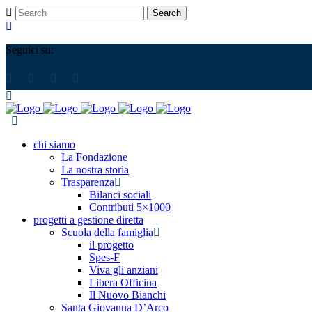
Seguici su:
chi siamo
La Fondazione
La nostra storia
Trasparenza
Bilanci sociali
Contributi 5×1000
progetti a gestione diretta
Scuola della famiglia
il progetto
Spes-F
Viva gli anziani
Libera Officina
Il Nuovo Bianchi
Santa Giovanna D’Arco