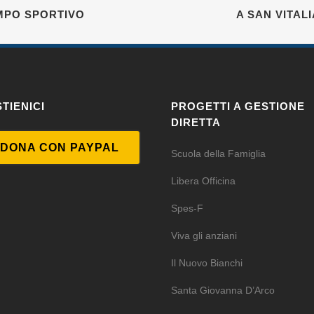
AMPO SPORTIVO
A SAN VITAL
TIENICI
PROGETTI A GESTIONE
DIRETTA
DONA CON PAYPAL
Scuola della Famiglia
Libera Officina
Spes-F
Viva gli anziani
Il Nuovo Bianchi
Santa Giovanna D’Arco