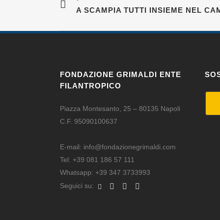
A SCAMPIA TUTTI INSIEME NEL C
FONDAZIONE GRIMALDI ENTE
SOS
FILANTROPICO
Piazza Montesanto, 25 – 80135 Napoli
C.F. 95090100637
E-mail:
info@fondazionegrimaldi.com
Tel:
+39 081 186 57 111
Whatsapp:
+39 347 3733993
Seguici su: