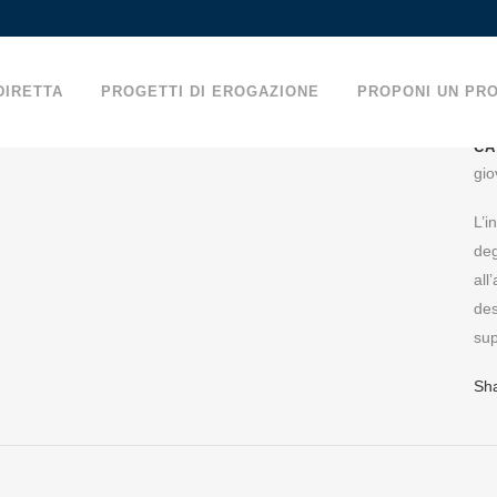
DIRETTA
PROGETTI DI EROGAZIONE
PROPONI UN PR
CA
gio
L’i
 AL RIONE SANITÀ
deg
all
des
sup
Sh