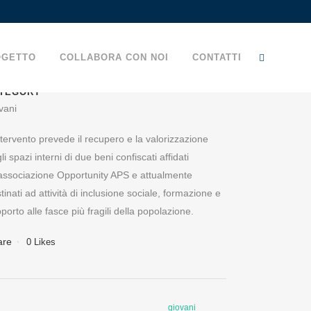
OGETTO
COLLABORA CON NOI
CONTATTI
TEGORY
vani
ntervento prevede il recupero e la valorizzazione
li spazi interni di due beni confiscati affidati
’associazione Opportunity APS e attualmente
tinati ad attività di inclusione sociale, formazione e
porto alle fasce più fragili della popolazione.
are
0
Likes
giovani