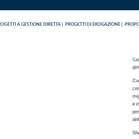
ROGETTI A GESTIONE DIRETTA
PROGETTI DI EROGAZIONE
PROPO
Cat
gio
A LIBERA TUTTI” A SCAM
Con
com
mig
e i
per
del
Sh