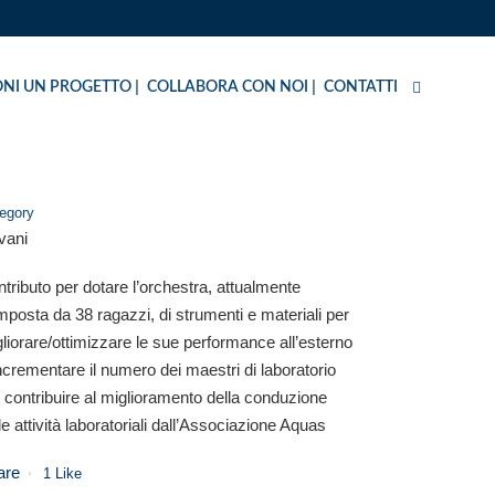
NI UN PROGETTO
COLLABORA CON NOI
CONTATTI
egory
vani
PIA
tributo per dotare l’orchestra, attualmente
posta da 38 ragazzi, di strumenti e materiali per
liorare/ottimizzare le sue performance all’esterno
ncrementare il numero dei maestri di laboratorio
 contribuire al miglioramento della conduzione
le attività laboratoriali dall’Associazione Aquas
are
1
Like