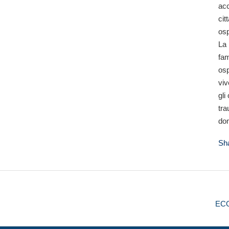
acc
cit
os
La 
fam
osp
viv
gli
tra
do
Sh
EC