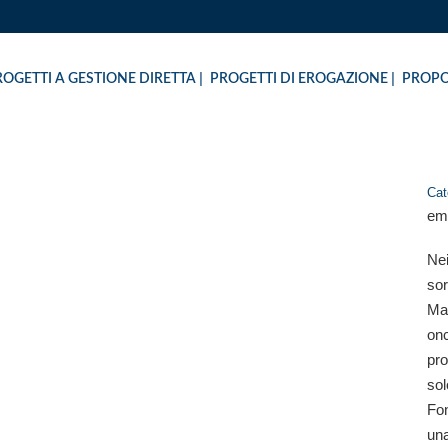
ROGETTI A GESTIONE DIRETTA
PROGETTI DI EROGAZIONE
PROPO
Cat
em
ENZA A PALERMO
Nei
sor
Mad
on
pro
sol
Fon
una